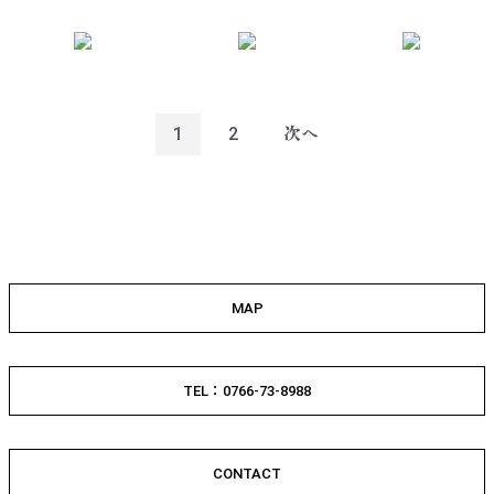
1
2
次へ
MAP
TEL：0766-73-8988
CONTACT