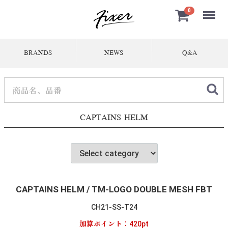
Menu
0
BRANDS
NEWS
Q&A
CAPTAINS HELM
CAPTAINS HELM / TM-LOGO DOUBLE MESH FBT
CH21-SS-T24
加算ポイント：
420
pt