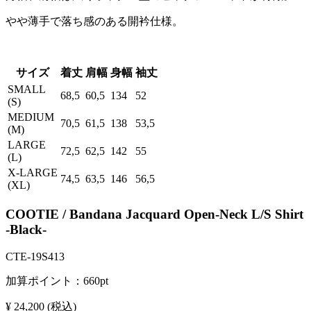
やや薄手で落ち感のある開衿仕様。
サイズ
着丈
肩幅
身幅
袖丈
SMALL
68,5
60,5
134
52
(S)
MEDIUM
70,5
61,5
138
53,5
(M)
LARGE
72,5
62,5
142
55
(L)
X-LARGE
74,5
63,5
146
56,5
(XL)
COOTIE / Bandana Jacquard Open-Neck L/S Shirt
-Black-
CTE-19S413
加算ポイント：
660
pt
¥ 24,200
(税込)