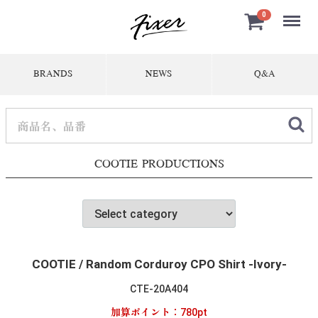
Menu
0
BRANDS
NEWS
Q&A
COOTIE PRODUCTIONS
COOTIE / Random Corduroy CPO Shirt -Ivory-
CTE-20A404
加算ポイント：
780
pt