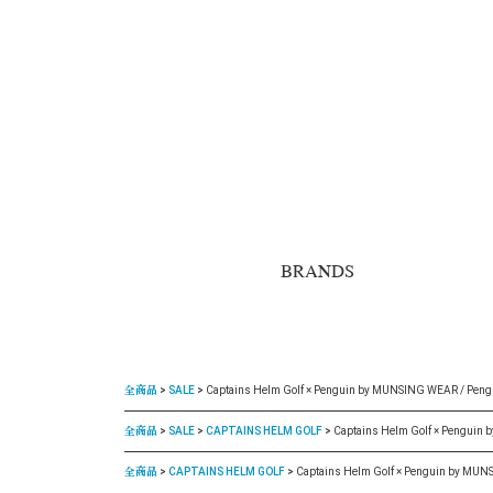
BRANDS
全商品
SALE
Captains Helm Golf × Penguin by MUNSING WEAR / Pengui
全商品
SALE
CAPTAINS HELM GOLF
Captains Helm Golf × Penguin 
全商品
CAPTAINS HELM GOLF
Captains Helm Golf × Penguin by MUNS