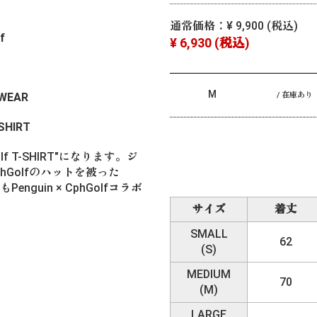
通常価格：
¥ 9,900
(税込)
lf
¥ 6,930
(税込)
M
 WEAR
/ 在庫あり
-SHIRT
hGolf T-SHIRT"になります。ジ
Golfのハットを被った
nguin × CphGolfコラボ
サイズ
着丈
SMALL
62
(S)
。
MEDIUM
70
(M)
LARGE