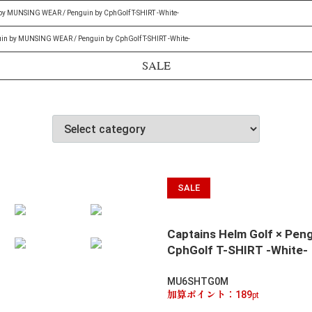
 by MUNSING WEAR / Penguin by CphGolf T-SHIRT -White-
uin by MUNSING WEAR / Penguin by CphGolf T-SHIRT -White-
SALE
SALE
Captains Helm Golf × Pen
CphGolf T-SHIRT -White-
MU6SHTG0M
加算ポイント：
189
pt