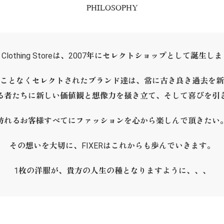
PHILOSOPHY
ER Clothing Storeは、2007年にセレクトショップとして誕生し
ことなくセレクトされたブランド達は、常に古き良き過去を新
る者たちに新しい価値観と想像力を掻き立て、そして喜びを引
訪れるお客様すべてにファッションを心から楽しんで頂きたい
その想いを大切に、FIXERはこれからも歩んでいきます。
1枚の洋服が、貴方の人生の種となりますように、、、