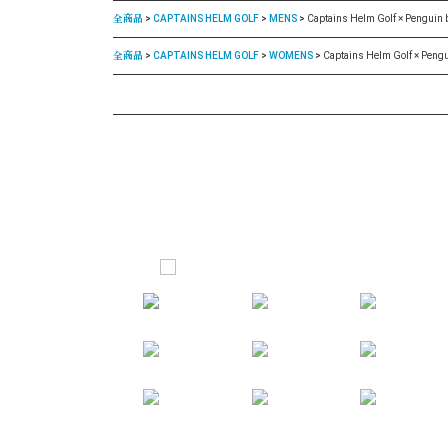
全商品
CAPTAINS HELM GOLF
MENS
Captains Helm Golf × Penguin
全商品
CAPTAINS HELM GOLF
WOMENS
Captains Helm Golf × Peng