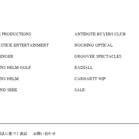
E PRODUCTIONS
ANTIDOTE BUYERS CLUB
 STICK ENTERTAINMENT
NOCHINO OPTICAL
ENGER
GROOVER SPECTACLES
INS HELM GOLF
RADIALL
INS HELM
CARHARTT WIP
AND SEEK
SALE
引法に基づく表記
お問い合わせ