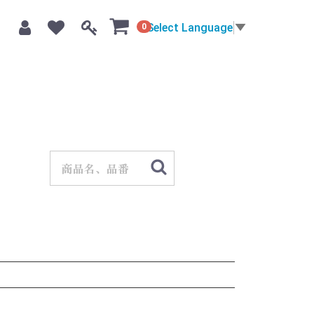
Select Language
▼
0