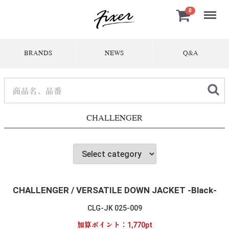
Menu
0
BRANDS
NEWS
Q&A
CHALLENGER
CHALLENGER / VERSATILE DOWN JACKET -Black-
CLG-JK 025-009
加算ポイント：
1,770
pt