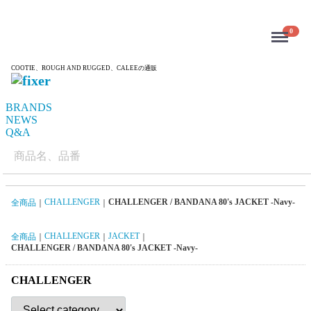
Menu
0
COOTIE、ROUGH AND RUGGED、CALEEの通販
BRANDS
NEWS
Q&A
CHALLENGER
CHALLENGER / BANDANA 80's JACKET -Navy-
全商品
CHALLENGER
JACKET
全商品
CHALLENGER / BANDANA 80's JACKET -Navy-
CHALLENGER