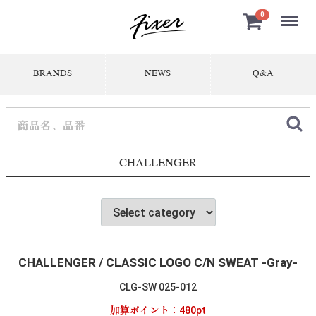
Menu
0
BRANDS
NEWS
Q&A
CHALLENGER
CHALLENGER / CLASSIC LOGO C/N SWEAT -Gray-
CLG-SW 025-012
加算ポイント：
480
pt