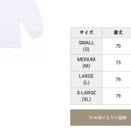
サイズ
着丈
SMALL
70
(S)
MEDIUM
73
(M)
LARGE
76
(L)
X-LARGE
79
(XL)
お気に入りに追加