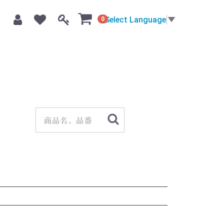
Select Language
▼
0