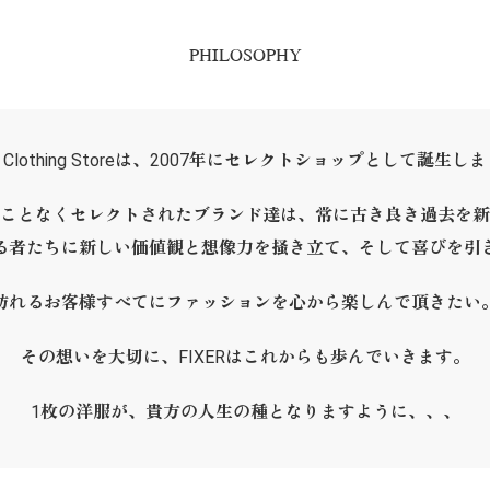
PHILOSOPHY
ER Clothing Storeは、2007年にセレクトショップとして誕生し
ことなくセレクトされたブランド達は、常に古き良き過去を新
る者たちに新しい価値観と想像力を掻き立て、そして喜びを引
訪れるお客様すべてにファッションを心から楽しんで頂きたい
その想いを大切に、FIXERはこれからも歩んでいきます。
1枚の洋服が、貴方の人生の種となりますように、、、