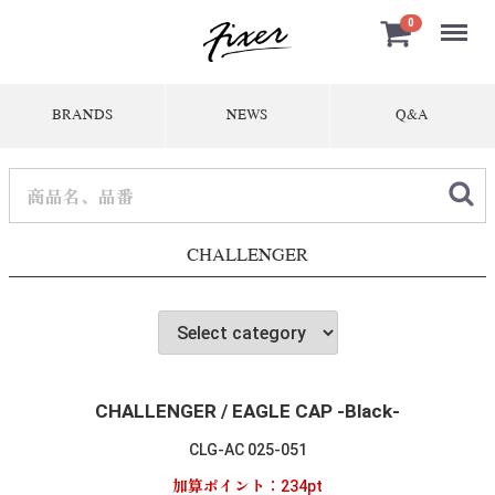
Menu
0
BRANDS
NEWS
Q&A
CHALLENGER
CHALLENGER / EAGLE CAP -Black-
CLG-AC 025-051
加算ポイント：
234
pt