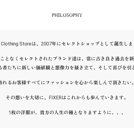
PHILOSOPHY
ER Clothing Storeは、2007年にセレクトショップとして誕生し
ことなくセレクトされたブランド達は、常に古き良き過去を新
る者たちに新しい価値観と想像力を掻き立て、そして喜びを引
訪れるお客様すべてにファッションを心から楽しんで頂きたい
その想いを大切に、FIXERはこれからも歩んでいきます。
1枚の洋服が、貴方の人生の種となりますように、、、