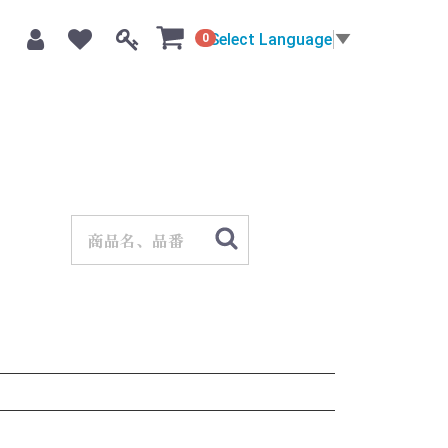
Select Language
▼
0