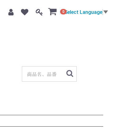
Select Language
▼
0