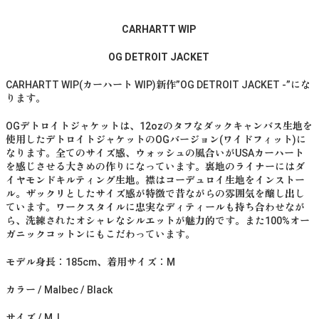
CARHARTT WIP
OG DETROIT JACKET
CARHARTT WIP(カーハート WIP)新作”OG DETROIT JACKET -”にな
ります。
OGデトロイトジャケットは、12ozのタフなダックキャンバス生地を
使用したデトロイトジャケットのOGバージョン(ワイドフィット)に
なります。全てのサイズ感、ウォッシュの風合いがUSAカーハート
を感じさせる大きめの作りになっています。裏地のライナーにはダ
イヤモンドキルティング生地。襟はコーデュロイ生地をインストー
ル。ザックリとしたサイズ感が特徴で昔ながらの雰囲気を醸し出し
ています。ワークスタイルに忠実なディティールも持ち合わせなが
ら、洗練されたオシャレなシルエットが魅力的です。また100%オー
ガニックコットンにもこだわっています。
モデル身長：185cm、着用サイズ：M
カラー / Malbec / Black
サイズ / M, L