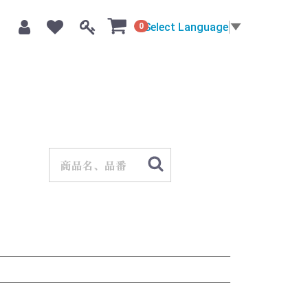
Select Language
▼
0