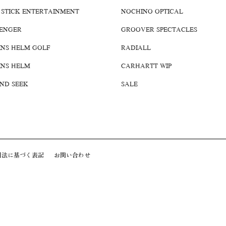
 STICK ENTERTAINMENT
NOCHINO OPTICAL
ENGER
GROOVER SPECTACLES
INS HELM GOLF
RADIALL
INS HELM
CARHARTT WIP
AND SEEK
SALE
引法に基づく表記
お問い合わせ