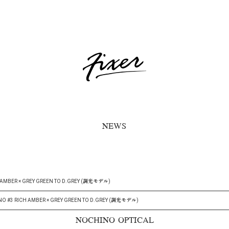
NEWS
 AMBER × GREY GREEN TO D.GREY (調光モデル)
NO #3 RICH AMBER × GREY GREEN TO D.GREY (調光モデル)
NOCHINO OPTICAL