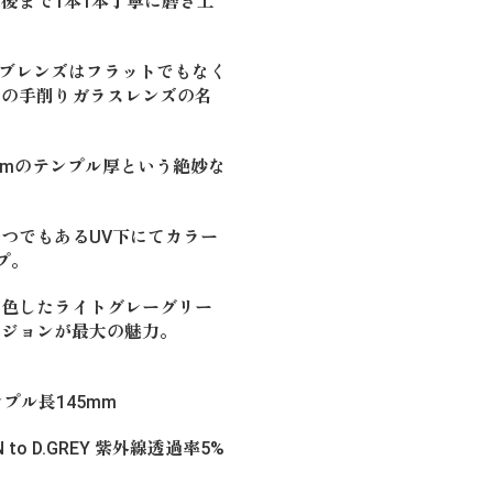
後まで1本1本丁寧に磨き上
２カーブレンズはフラットでもなく
昔の手削りガラスレンズの名
。
mのテンプル厚という絶妙な
つでもあるUV下にてカラー
プ。
染色したライトグレーグリー
ージョンが最大の魅力。
ンプル長145mm
EN to D.GREY 紫外線透過率5%