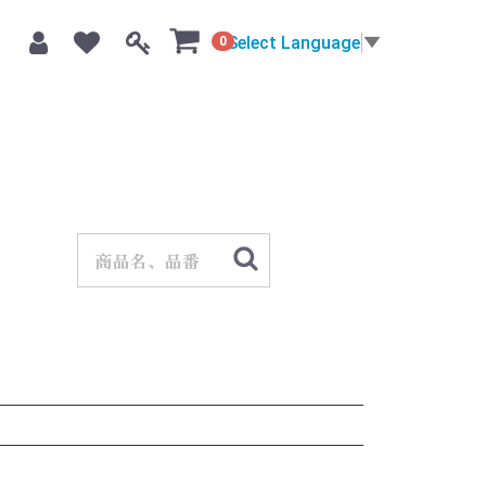
Select Language
▼
0