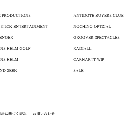
E PRODUCTIONS
ANTIDOTE BUYERS CLUB
 STICK ENTERTAINMENT
NOCHINO OPTICAL
ENGER
GROOVER SPECTACLES
INS HELM GOLF
RADIALL
INS HELM
CARHARTT WIP
AND SEEK
SALE
引法に基づく表記
お問い合わせ