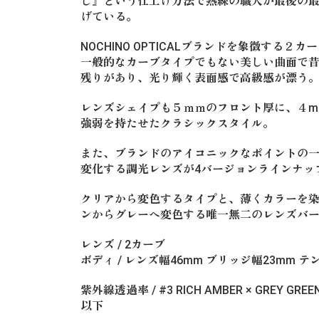
し』という仕上げ方法で熟練の職人が最後の最
げている。
NOCHINO OPTICALブランドを象徴する
一般的なカーブタイプでもない美しい曲面で
残りがあり、光り輝く表面感で高級感が漂う
レンズシェイプも５ｍｍのフロント厚に、４m
強弱を持たせたクラシックスタイル。
また、ブランドのアイコニックなポイントの一
変化する調光レンズが4バージョンラインナッ
クリアから変色するタイプと、薄くカラーを
ンからグレーへ変色する唯一無二のレンズバ
レンズ / 2カーブ
ボディ / レンズ幅46mm ブリッジ幅23mm テ
紫外線透過率 / #3 RICH AMBER × GREY GRE
以下