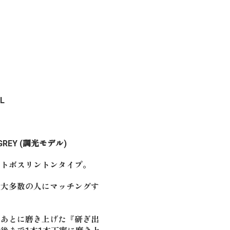
L
D.GREY (調光モデル)
ットボスリントンタイプ。
し大多数の人にマッチングす
たあとに磨き上げた『研ぎ出