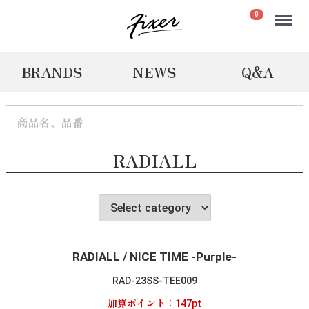
Menu
0
BRANDS
NEWS
Q&A
RADIALL
RADIALL / NICE TIME -Purple-
RAD-23SS-TEE009
加算ポイント：
147
pt