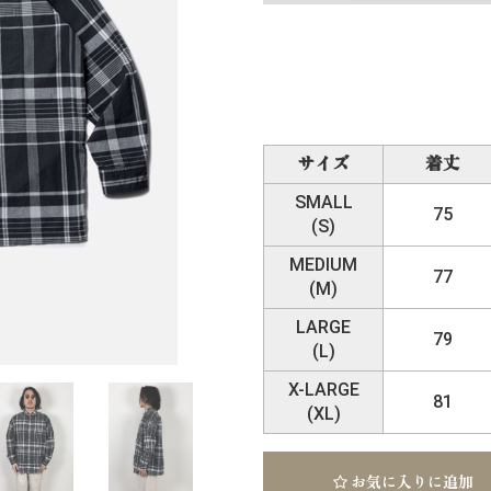
サイズ
着丈
SMALL
75
(S)
MEDIUM
77
(M)
LARGE
79
(L)
X-LARGE
81
(XL)
お気に入りに追加