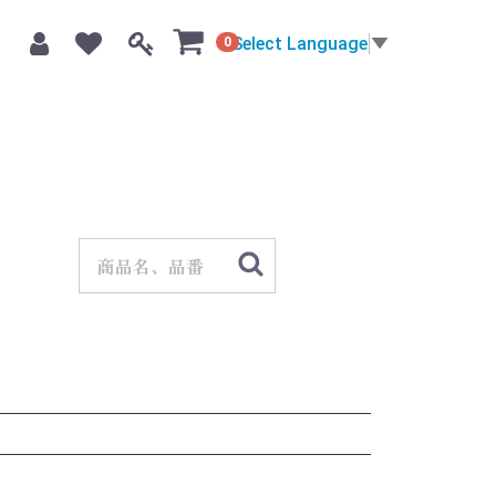
Select Language
▼
0