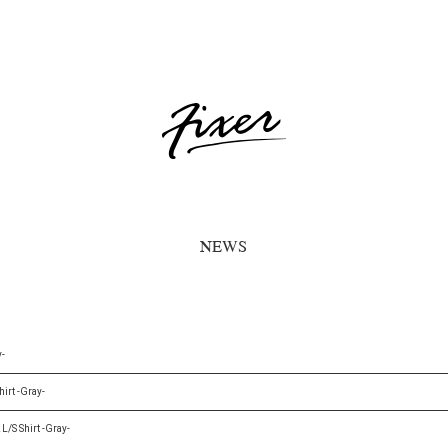
NEWS
y-
irt -Gray-
/S Shirt -Gray-