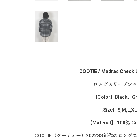
COOTIE / Madras Check L
ロングスリーブシ
【Color】Black、Gr
【Size】S,M,L,XL
【Material】 100％ Co
COOTIE（クーティー）2022SS新作のロングスリ