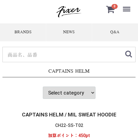
Menu
0
BRANDS
NEWS
Q&A
CAPTAINS HELM
CAPTAINS HELM / MIL SWEAT HOODIE
CH22-SS-T02
加算ポイント：
450
pt