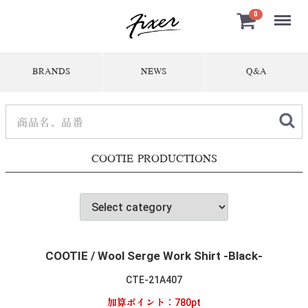
Menu
0
BRANDS
NEWS
Q&A
COOTIE PRODUCTIONS
COOTIE / Wool Serge Work Shirt -Black-
CTE-21A407
加算ポイント：
780
pt