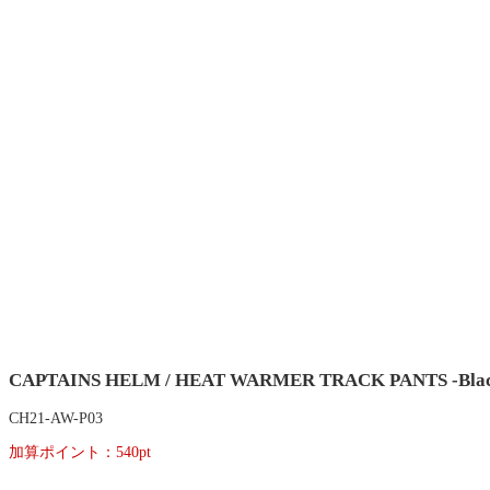
CAPTAINS HELM / HEAT WARMER TRACK PANTS -Blac
CH21-AW-P03
加算ポイント：
540
pt