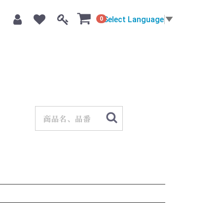
Select Language
▼
0