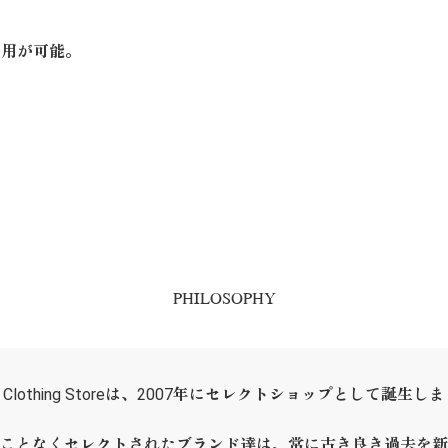
着用が可能。
PHILOSOPHY
ER Clothing Storeは、2007年にセレクトショップとして誕生し
ことなくセレクトされたブランド達は、常に古き良き過去を新