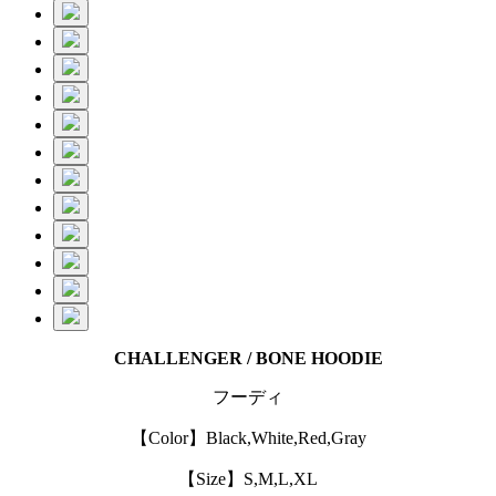
CHALLENGER / BONE HOODIE
フーディ
【Color】Black,White,Red,Gray
【Size】S,M,L,XL