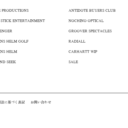
E PRODUCTIONS
ANTIDOTE BUYERS CLUB
 STICK ENTERTAINMENT
NOCHINO OPTICAL
ENGER
GROOVER SPECTACLES
INS HELM GOLF
RADIALL
INS HELM
CARHARTT WIP
AND SEEK
SALE
引法に基づく表記
お問い合わせ