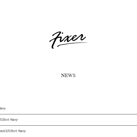
NEWS
Navy-
 Shirt -Navy-
ck S/S Shirt -Navy-