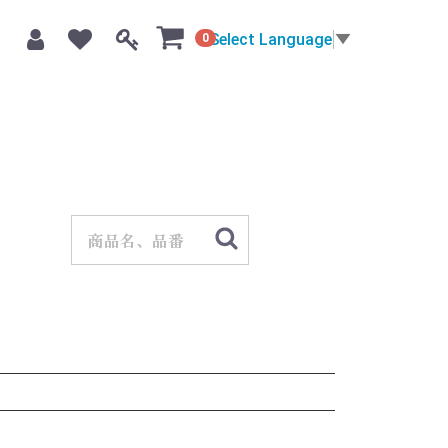
Select Language
▼
0