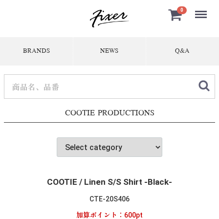
Menu
0
BRANDS
NEWS
Q&A
COOTIE PRODUCTIONS
COOTIE / Linen S/S Shirt -Black-
CTE-20S406
加算ポイント：
600
pt