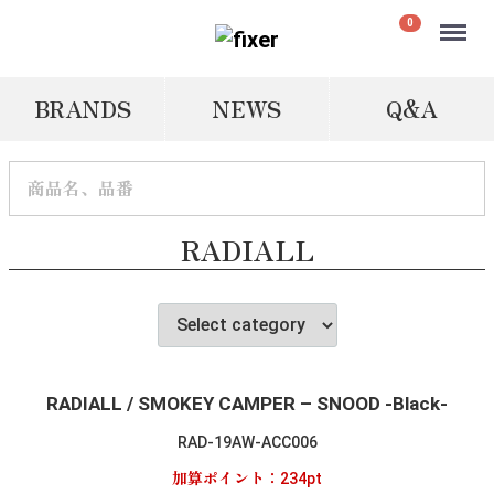
Menu
0
BRANDS
NEWS
Q&A
RADIALL
RADIALL / SMOKEY CAMPER – SNOOD -Black-
RAD-19AW-ACC006
加算ポイント：
234
pt