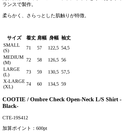
ランスで製作。
柔らかく、さらっとした肌触りが特徴。
サイズ
着丈
肩幅
身幅
袖丈
SMALL
71
57
122,5
54,5
(S)
MEDIUM
72
58
126,5
56
(M)
LARGE
73
59
130,5
57,5
(L)
X-LARGE
74
60
134,5
59
(XL)
COOTIE / Ombre Check Open-Neck L/S Shirt -
Black-
CTE-19S412
加算ポイント：
600
pt