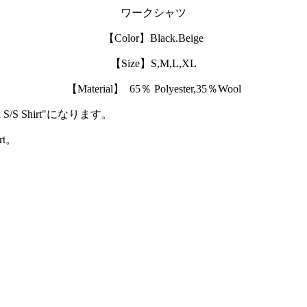
ワークシャツ
【Color】Black.Beige
【Size】S,M,L,XL
【Material】 65％ Polyester,35％Wool
/S Shirt"になります。
rt。