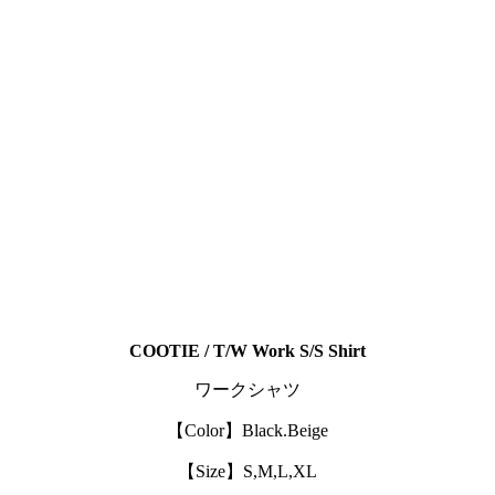
COOTIE / T/W Work S/S Shirt
ワークシャツ
【Color】Black.Beige
【Size】S,M,L,XL