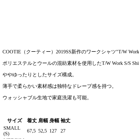
COOTIE（クーティー）2019SS新作のワークシャツ"T/W Work S
ポリエステルとウールの混紡素材を使用したT/W Work S/S Shi
ややゆったりとしたサイズ構成。
薄手で柔らかい素材感は独特なドレープ感を持つ。
ウォッシャブル生地で家庭洗濯も可能。
サイズ
着丈
肩幅
身幅
袖丈
SMALL
67,5
52,5
127
27
(S)