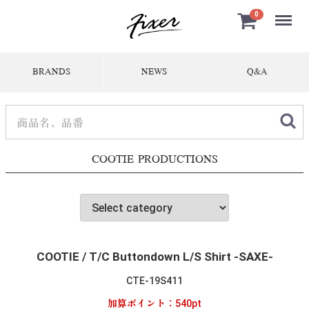
Menu
0
BRANDS
NEWS
Q&A
COOTIE PRODUCTIONS
COOTIE / T/C Buttondown L/S Shirt -SAXE-
CTE-19S411
加算ポイント：
540
pt