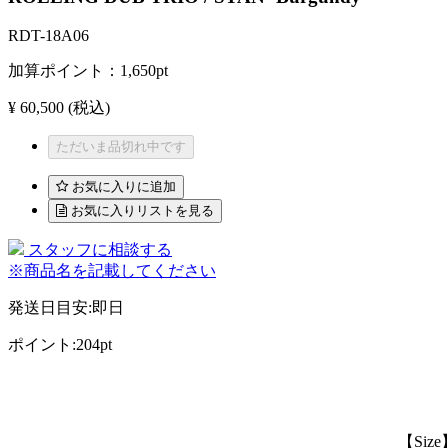
RDT-18A06
加算ポイント：
1,650
pt
¥ 60,500
(税込)
ただいま品切れ中です
お気に入りに追加
お気に入りリストを見る
スタッフに相談する
※商品名を記載してください
発送日目安
:
即日
ポイント
:
204pt
【Size】